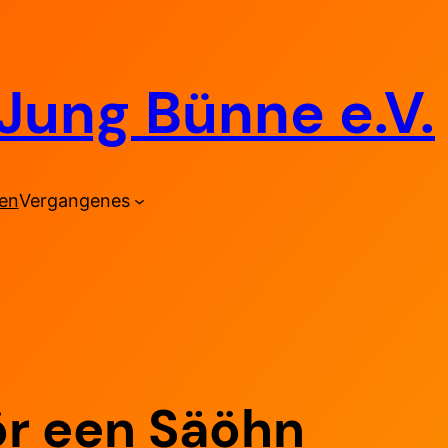
Jung Bünne e.V.
den
Vergangenes
ör een Säöhn