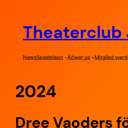
Zum
Inhalt
springen
Theaterclub 
News
Speelplaon
Äöwer us
Mitglied wer
2024
Dree Vaoders f