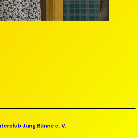
terclub Jung Bünne e. V.