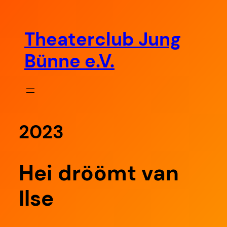
Zum
Inhalt
Theaterclub Jung
springen
Bünne e.V.
2023
Hei dröömt van
Ilse